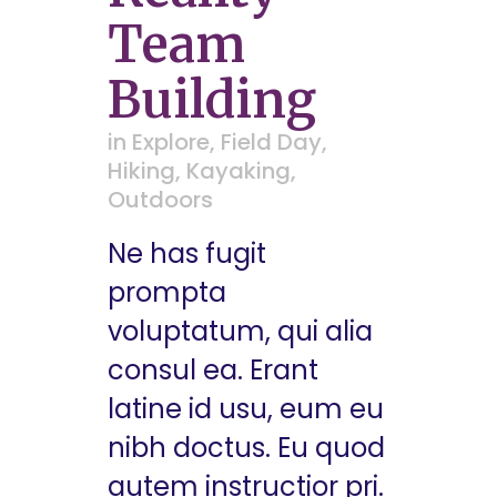
Team
Building
in
Explore
,
Field Day
,
Hiking
,
Kayaking
,
Outdoors
Ne has fugit
prompta
voluptatum, qui alia
consul ea. Erant
latine id usu, eum eu
nibh doctus. Eu quod
autem instructior pri.