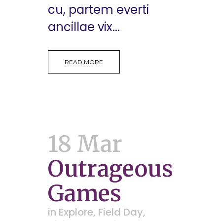
cu, partem everti
ancillae vix...
READ MORE
18 Mar
Outrageous
Games
in
Explore
,
Field Day
,