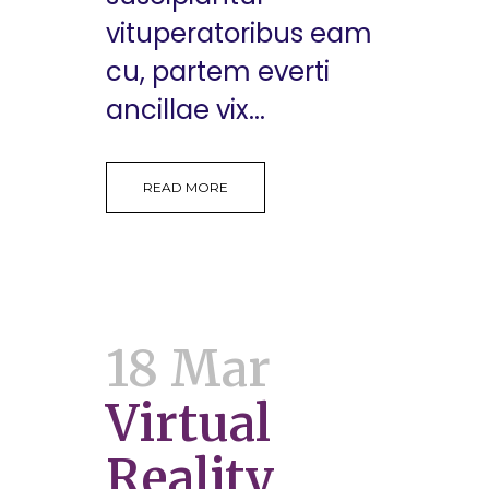
vituperatoribus eam
cu, partem everti
ancillae vix...
READ MORE
18 Mar
Virtual
Reality