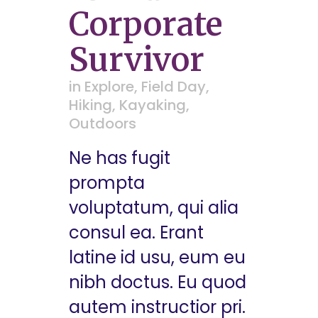
Corporate
Survivor
in
Explore
,
Field Day
,
Hiking
,
Kayaking
,
Outdoors
Ne has fugit
prompta
voluptatum, qui alia
consul ea. Erant
latine id usu, eum eu
nibh doctus. Eu quod
autem instructior pri.