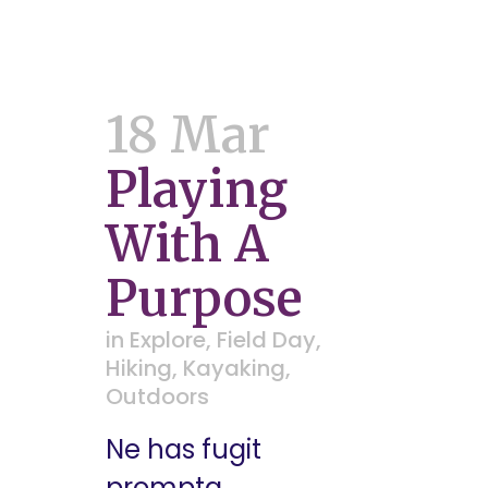
18 Mar
Playing
With A
Purpose
in
Explore
,
Field Day
,
Hiking
,
Kayaking
,
Outdoors
Ne has fugit
prompta