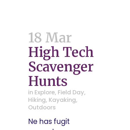
18 Mar
High Tech
Scavenger
Hunts
in
Explore
,
Field Day
,
Hiking
,
Kayaking
,
Outdoors
Ne has fugit