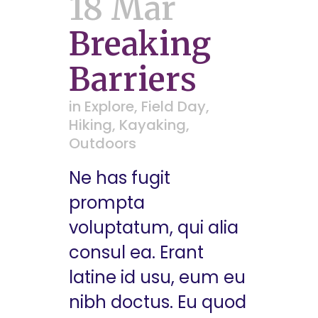
18 Mar
Breaking
Barriers
in
Explore
,
Field Day
,
Hiking
,
Kayaking
,
Outdoors
Ne has fugit
prompta
voluptatum, qui alia
consul ea. Erant
latine id usu, eum eu
nibh doctus. Eu quod