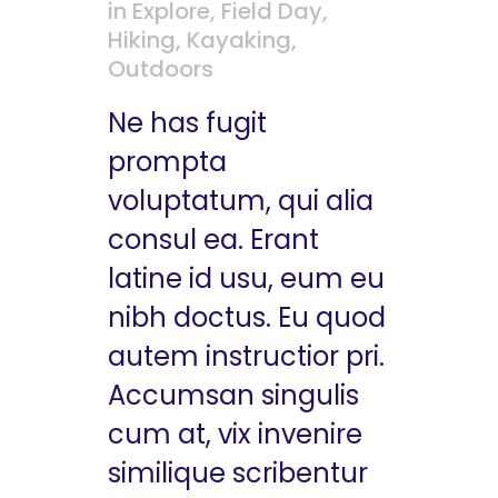
in
Explore
,
Field Day
,
Hiking
,
Kayaking
,
Outdoors
Ne has fugit
prompta
voluptatum, qui alia
consul ea. Erant
latine id usu, eum eu
nibh doctus. Eu quod
autem instructior pri.
Accumsan singulis
cum at, vix invenire
similique scribentur