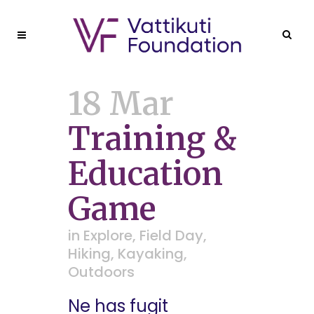
18 Mar
Training &
Education
Game
in
Explore
,
Field Day
,
Hiking
,
Kayaking
,
Outdoors
Ne has fugit