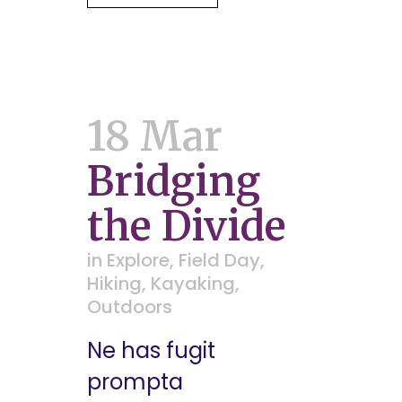
18 Mar
Bridging
the Divide
in
Explore
,
Field Day
,
Hiking
,
Kayaking
,
Outdoors
Ne has fugit
prompta