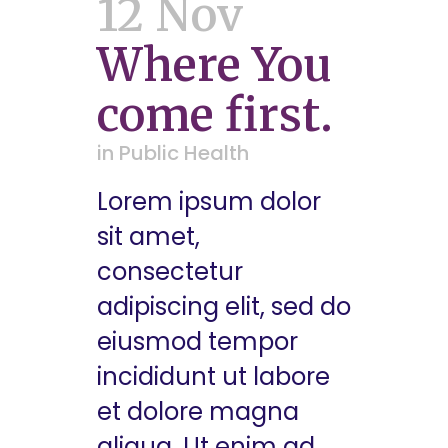
12 Nov
Where You
come first.
in
Public Health
Lorem ipsum dolor
sit amet,
consectetur
adipiscing elit, sed do
eiusmod tempor
incididunt ut labore
et dolore magna
aliqua. Ut enim ad