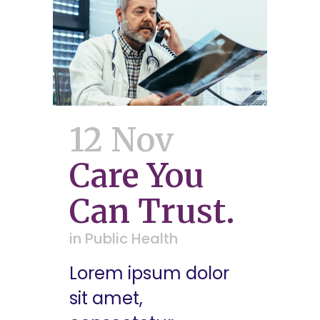
12 Nov
Care You
Can Trust.
in
Public Health
Lorem ipsum dolor
sit amet,