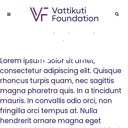
COMFORT
,
HOME
,
MOISTURE
,
OUTDOOR
,
PURIFIER
Night Mode
Lorem ipsum dolor sit amet,
consectetur adipiscing elit. Quisque
rhoncus turpis quam, nec sagittis
magna pharetra quis. In a tincidunt
mauris. In convallis odio orci, non
fringilla orci tempus at. Nulla
hendrerit ornare magna eget